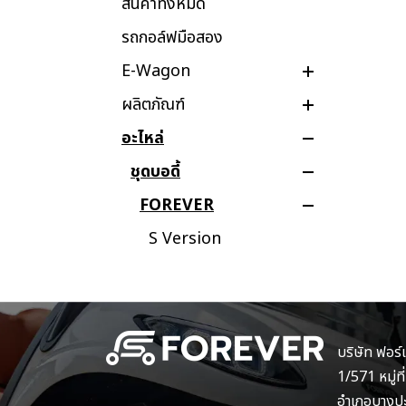
สินค้าทั้งหมด
รถกอล์ฟมือสอง
E-Wagon
ผลิตภัณฑ์
อุปกรณ์เสริมและอะไหล่
อะไหล่
GT3
ผลิตภัณฑ์ทำความสะอาด
GT-Air
ชุดบอดี้
FOREVER
S Version
ล้อและยาง
เบรกและคันเร่ง
พวงมาลัยและช่วงล่าง
FOREVER
บริษัท ฟอร์เ
ระบบไฟฟ้า
CLUB CAR
V Version
1/571 หมู่ท
อำเภอบางปะ