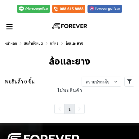
หน้าหลัก
สินค้าทั้งหมด
อะไหล่
ล้อและยาง
ล้อและยาง
พบสินค้า 0 ชิ้น
ความน่าสนใจ
ไม่พบสินค้า
1