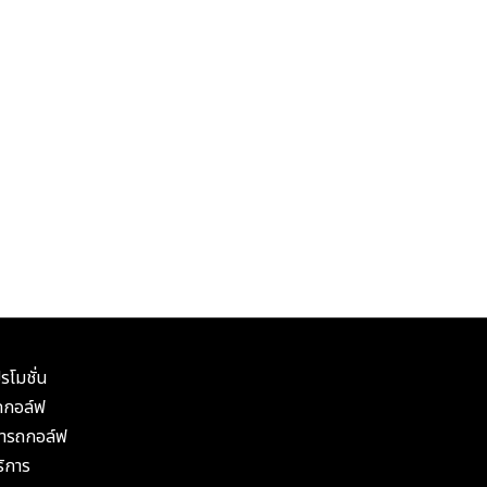
รโมชั่น
ถกอล์ฟ
่ารถกอล์ฟ
ิการ