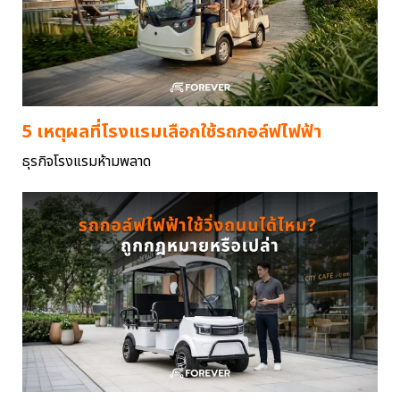
5 เหตุผลที่โรงแรมเลือกใช้รถกอล์ฟไฟฟ้า
ธุรกิจโรงแรมห้ามพลาด