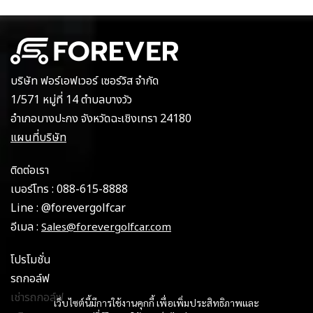
บริษัท ฟอร์เอฟเวอร์ เซอร์วิส จำกัด
1/571 หมู่ที่ 14 ตำบลบางวัว
อำเภอบางปะกง จังหวัดฉะเชิงเทรา 24180
แผนที่บริษัท
ติดต่อเรา
เบอร์โทร :
088-615-8888
Line :
@forevergolfcar
อีเมล :
Sales@forevergolfcar.com
โปรโมชั่น
รถกอล์ฟ
เช่ารถกอล์ฟ
เว็บไซต์นี้มีการใช้งานคุกกี้ เพื่อเพิ่มประสิทธิภาพและ