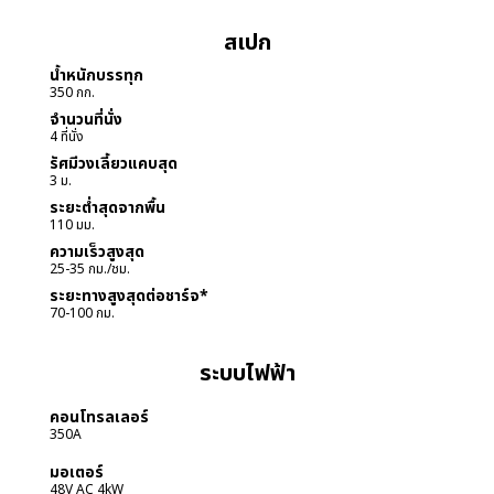
สเปก
น้ำหนักบรรทุก
350 กก.
จำนวนที่นั่ง
4 ที่นั่ง
รัศมีวงเลี้ยวแคบสุด
3 ม.
ระยะต่ำสุดจากพื้น
110 มม.
ความเร็วสูงสุด
25-35 กม./ชม.
ระยะทางสูงสุดต่อชาร์จ*
70-100 กม.
ระบบไฟฟ้า
คอนโทรลเลอร์
350A
มอเตอร์
48V AC 4kW