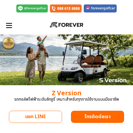
Z Version
รถกอล์ฟไฟฟ้าระดับลักชูรี่ เหมาะสำหรับทุกการใช้งานแบบมืออาชีพ
แชท LINE
โทรติดต่อเรา