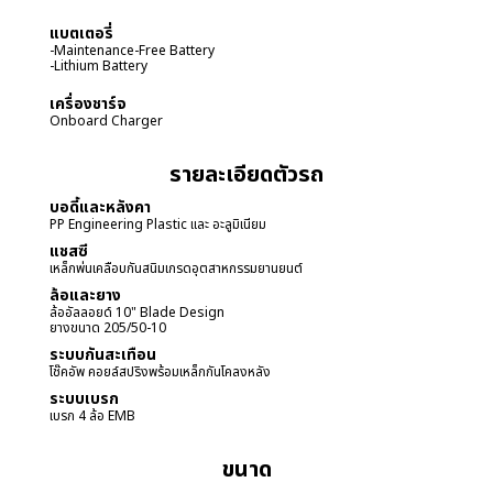
แบตเตอรี่
-Maintenance-Free Battery
-Lithium Battery
เครื่องชาร์จ
Onboard Charger
รายละเอียดตัวรถ
บอดี้และหลังคา
PP Engineering Plastic และ อะลูมิเนียม
แชสซี
เหล็กพ่นเคลือบกันสนิมเกรดอุตสาหกรรมยานยนต์
ล้อและยาง
ล้ออัลลอยด์ 10" Blade Design
ยางขนาด 205/50-10
ระบบกันสะเทือน
โช๊คอัพ คอยล์สปริงพร้อมเหล็กกันโคลงหลัง
ระบบเบรก
เบรก 4 ล้อ EMB
ขนาด