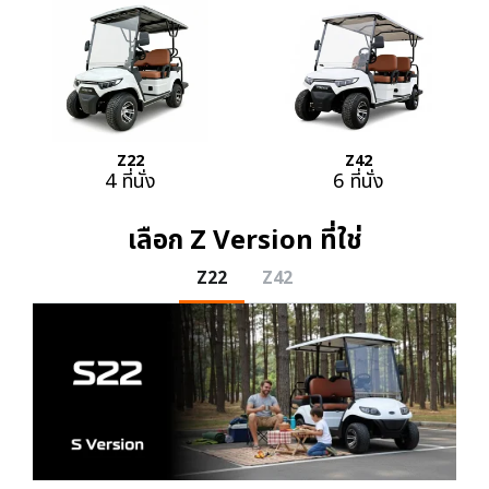
Z22
Z42
4 ที่นั่ง
6 ที่นั่ง
เลือก Z Version ที่ใช่
Z22
Z42