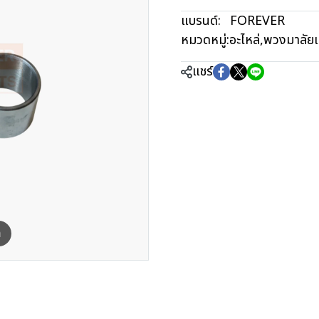
แบรนด์:
FOREVER
หมวดหมู่:
อะไหล่
,
พวงมาลัยแ
แชร์
m