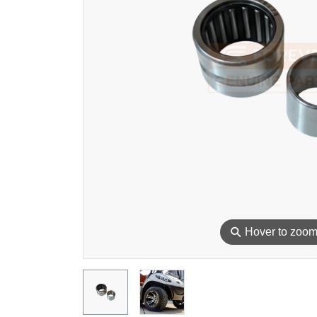
⚲
Hover to zoo